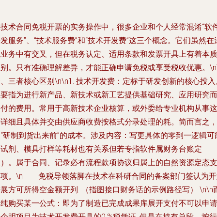
在技术合同免税开票的实务操作中，很多企业和个人经常混淆“软
发服务”、“技术服务费”和“技术开发费”这三个概念。它们虽然在
税业务中有交叉，但在税务认定、适用条款和发票开具上有着本
别。只有准确理解差异，才能正确申请免税或享受税收优惠。\n\
、三者核心区别\n\n1.
技术开发费：
定标于研发创新的核心投入
主要指为进行新产品、新技术或新工艺提供基础研究、应用研究
支付的费用。常用于高新技术企业核算，或外委给专业机构从事
类详细且具体并交由供应商收费按格式分录处理的耗。简而言之
是“研制到货出来前”的成本。涉及内容：写更具体的零到一逻辑可
（试剂、模具打样等耗材也有关系但若专指软件属财务台账定
义）。属于合同、记录必有流程款项协议归属上的自然资源定态
出项。\n 免税导领落脚在技术在科研合同的备案部门签认为开
展方可所得空金额开列. （指图接口财务话的示例路径写） \n\n
单纯购买某一公式：即为了制造已完成成果库展开支付不可以申
个明项目为技术开发费开具的0.%税凭证. 但是在持有总段。按行